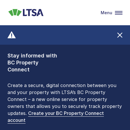
Menu
LTSA
Stay informed with
Front Counters
BC Property
Open By
Connect
Appointment Only
Alert Level: LOW
Create a secure, digital connection between you
and your property with LTSA’s BC Property
Please be aware that LTSA’s Land Title Office front
Connect – a new online service for property
counters are open 9 am – 3 pm, Monday to Friday
owners that allows you to securely track property
by appointment only. Many common transactions
updates.
are
now available online
Create your BC Property Connect
. To book an in-person
account
visit, contact
1-877-577-LTSA (5872)
.