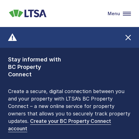
Menu
LTSA
Stay informed with
Front Counters
BC Property
Open By
Connect
Appointment Only
Alert Level: LOW
Create a secure, digital connection between you
and your property with LTSA’s BC Property
Please be aware that LTSA’s Land Title Office front
Connect – a new online service for property
counters are open 9 am – 3 pm, Monday to Friday
owners that allows you to securely track property
by appointment only. Many common transactions
updates.
are
now available online
Create your BC Property Connect
. To book an in-person
account
visit, contact
1-877-577-LTSA (5872)
.